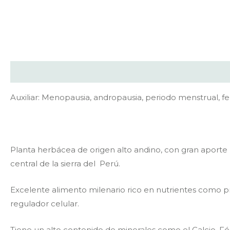
Description
Reviews (0)
Auxiliar: Menopausia, andropausia, periodo menstrual, fer
Planta herbácea de origen alto andino, con gran aporte n
central de la sierra del Perú.
Excelente alimento milenario rico en nutrientes como pr
regulador celular.
Tiene un alto contenido de minerales como el Calcio, Fó